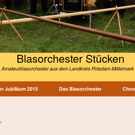
Blasorchester Stücken
Amateurblasorchester aus dem Landkreis Potsdam-Mittelmark
r Jubiläum 2015
Das Blasorchester
Chron
u