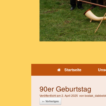
Startseite
Unse
90er Geburtstag
Veröffentlicht am
2. April 2025
von
bostak_dabbeld
← Vorheriges