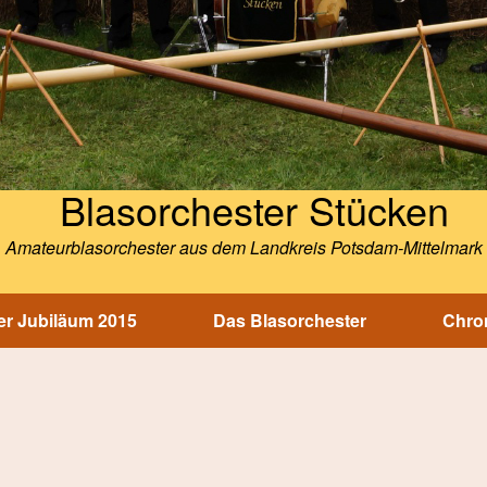
Blasorchester Stücken
Amateurblasorchester aus dem Landkreis Potsdam-Mittelmark
r Jubiläum 2015
Das Blasorchester
Chron