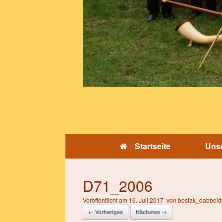
Startseite
Unse
D71_2006
Veröffentlicht am
16. Juli 2017
von
bostak_dabbeld
← Vorheriges
Nächstes →