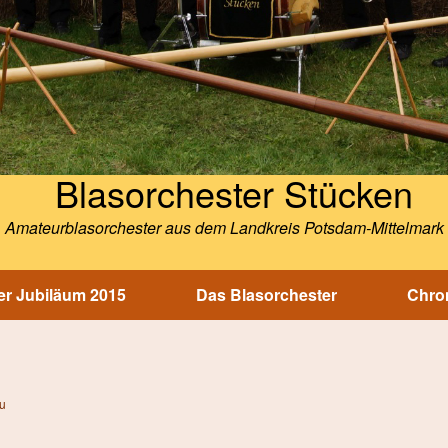
Blasorchester Stücken
Amateurblasorchester aus dem Landkreis Potsdam-Mittelmark
r Jubiläum 2015
Das Blasorchester
Chron
u