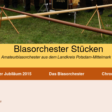
Blasorchester Stücken
Amateurblasorchester aus dem Landkreis Potsdam-Mittelmark
r Jubiläum 2015
Das Blasorchester
Chron
u