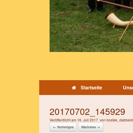
Startseite
Unse
20170702_145929
Veröffentlicht am
16. Juli 2017
von
bostak_dabbeld
← Vorheriges
Nächstes →