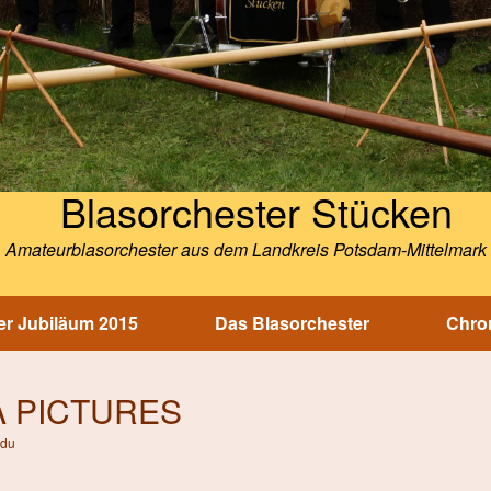
Blasorchester Stücken
Amateurblasorchester aus dem Landkreis Potsdam-Mittelmark
r Jubiläum 2015
Das Blasorchester
Chron
 PICTURES
ldu