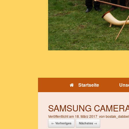
Startseite
Unse
SAMSUNG CAMERA
Veröffentlicht am
18. März 2017
von
bostak_dabbe
← Vorheriges
Nächstes →