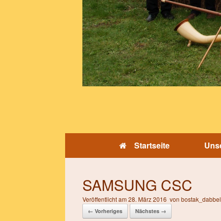
Startseite
Unse
SAMSUNG CSC
Veröffentlicht am
28. März 2016
von
bostak_dabbe
← Vorheriges
Nächstes →