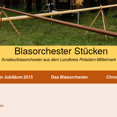
Blasorchester Stücken
Amateurblasorchester aus dem Landkreis Potsdam-Mittelmark
r Jubiläum 2015
Das Blasorchester
Chron
ldu